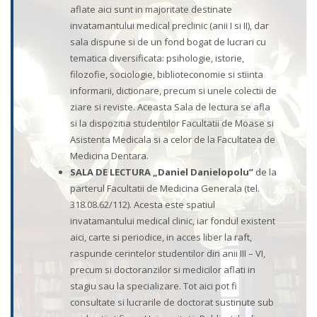
aflate aici sunt in majoritate destinate
invatamantului medical preclinic (anii I si II), dar
sala dispune si de un fond bogat de lucrari cu
tematica diversificata: psihologie, istorie,
filozofie, sociologie, biblioteconomie si stiinta
informarii, dictionare, precum si unele colectii de
ziare si reviste. Aceasta Sala de lectura se afla
si la dispozitia studentilor Facultatii de Moase si
Asistenta Medicala si a celor de la Facultatea de
Medicina Dentara.
SALA DE LECTURA „Daniel Danielopolu”
de la
parterul Facultatii de Medicina Generala (tel.
318.08.62/112). Acesta este spatiul
invatamantului medical clinic, iar fondul existent
aici, carte si periodice, in acces liber la raft,
raspunde cerintelor studentilor din anii III – VI,
precum si doctoranzilor si medicilor aflati in
stagiu sau la specializare. Tot aici pot fi
consultate si lucrarile de doctorat sustinute sub