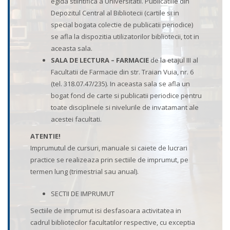
egida stiintifica a Universitatii. Publicatiile din
Depozitul Central al Bibliotecii (cartile si in
special bogata colectie de publicatii periodice)
se afla la dispozitia utilizatorilor bibliotecii, tot in
aceasta sala.
SALA DE LECTURA – FARMACIE
de la etajul III al
Facultatii de Farmacie din str. Traian Vuia, nr. 6
(tel. 318.07.47/235). In aceasta sala se afla un
bogat fond de carte si publicatii periodice pentru
toate disciplinele si nivelurile de invatamant ale
acestei facultati.
ATENTIE!
Imprumutul de cursuri, manuale si caiete de lucrari
practice se realizeaza prin sectiile de imprumut, pe
termen lung (trimestrial sau anual).
SECTII DE IMPRUMUT
Sectiile de imprumut isi desfasoara activitatea in
cadrul bibliotecilor facultatilor respective, cu exceptia