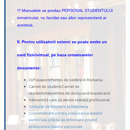
!!! Manualele se predau PERSONAL STUDENTULUI
inmatriculat, nu familiei sau altor reprezentanti ai
acestuia.
II. Pentru utilizatorii externi se poate emite un
card fizic/virtual, pe baza urmatoarelor
documente:
CI/Pașaport/Permis de sedere in Romania
Carnet de student/Carnet de
rezident/Adeverinta de doctorand/masterand
Adeverință care să ateste statutul profesional
Formular de înscriere la Biblioteca
Consimțământ pentru prelucrarea datelor
personale și Nota de informare privind
prelucrarea datelor personale