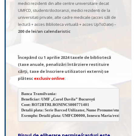
medici rezidenti din alte centre universitare decat
UMFCD, studenti/doctoranzi, medici rezidenti de la
universitati private, alte cadre medicale (acces săli de
lectură + acces Biblioteca virtuală + acces UpToDate) –
200 de lei/an calendaristic
Începând cu 1 aprilie 2024 taxele de bibliotecă
(taxe anuale, penalizări întârziere restituire
cărți, taxe de înscriere utilizatori externi) se
plătesc
exclusiv online
:
Banca Transilvania: 
Beneficiar: UMF „Carol Davila” București 
Cont: RO72BTRLRONINCS000771401
Detalii plata: Serie Barcod Utilizator, Nume Prenume/student/rezi
Exemplu: Detalii plata: UMFCD0000, Ionescu Maria/rezident
Biroul de eliberare permise/carduri este