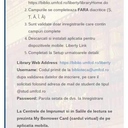
https://biblio.umfcd.ro/liberty/libraryHome.do
Campurile se completeaza
FARA
diacritice (Ș,
Ț, Ă, Î, Â)
Sunt validate doar inregistrarile care contin
campuri complete
Descarcati si instalati aplicatia pentru
dispozitivele mobile: Liberty Link
Completati la Setup urmatoarele detalii:
Library Web Address
:
https://biblio.umfcd.ro/liberty
Username:
Codul primit de la
biblioteca@umfcd.ro
dupa validarea datelor de inscriere, pe care il
solicitati folosind adresa de mail de student de tipul
@stud.umfcd.ro
Password:
Parola setata de dvs. la Inregistrare
La Centrele de Imprumut si in Salile de lectura se
prezinta My Borrower Card (cardul virtual) de pe
aplicatia mobila.