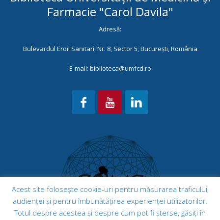
Farmacie "Carol Davila"
Adresă:
Bulevardul Eroii Sanitari, Nr. 8, Sector 5, București, România
E-mail: biblioteca@umfcd.ro
Acest site folosește cookie-uri pentru măsurarea traficului,
audienței și pentru îmbunătățirea experienței utilizatorilor.
Totul despre acestea și despre cum pot fi șterse, găsiți în